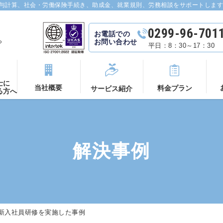
給与計算、社会・労働保険手続き、助成金、就業規則、労務相談をサポートしま
0299-96-701
お電話での
ら
お問い合わせ
平日：8：30～17：30
士に
当社概要
料金プラン
サービス紹介
る方へ
解決事例
新入社員研修を実施した事例