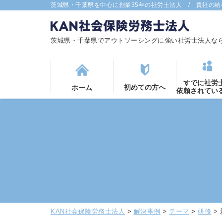
茨城県・千葉県を中心に創業35年の社労士法人 / 貴社の
茨城県・千葉県でアウトソーシングに強い社労士法人な
すでに社労
初めての方へ
ホーム
依頼されてい
KAN社会保険労務士法人
>
解決事例
>
テーマ
>
研修
>