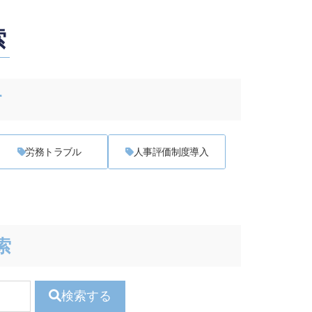
索
す
労務トラブル
人事評価制度導入
索
検索する